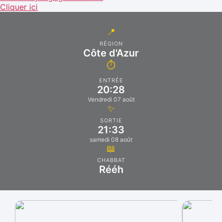
Cliquer ici
📍
RÉGION
Côte d'Azur
⏱️
ENTRÉE
20:28
Vendredi 07 août
✨
SORTIE
21:33
samedi 08 août
📖
CHABBAT
Rééh